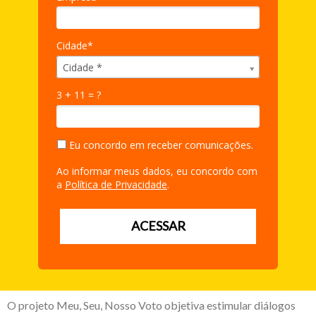
Cidade*
Cidade*
Cidade *
3 + 11 = ?
Eu concordo em receber comunicações.
Ao informar meus dados, eu concordo com
a
Política de Privacidade
.
ACESSAR
O projeto Meu, Seu, Nosso Voto objetiva estimular diálogos