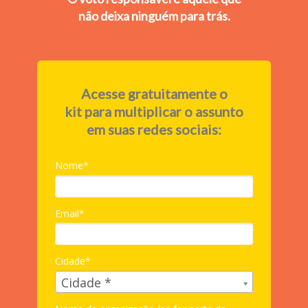
não deixa ninguém para trás.
Acesse gratuitamente o
kit para multiplicar o assunto
em suas redes sociais:
Nome*
Email*
Cidade*
Cidade*
Cidade *