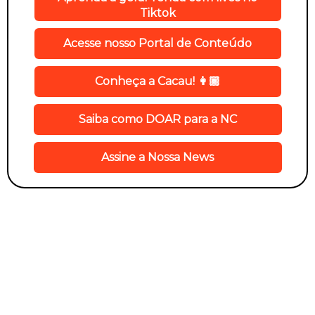
Tiktok
Acesse nosso Portal de Conteúdo
Conheça a Cacau! 👩🏾
Saiba como DOAR para a NC
Assine a Nossa News
Potencializar causas não é uma missão
individual. Transformar é uma ação coletiva!
Conheça a BC, nossa agência mantenedora