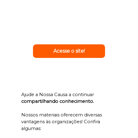
Através de propostas estratégicas para captação de
recursos e apoiadores, a BC auxilia na comunicação de
diversas organizações com grande reconhecimento e
impacto Social .
Acesse o site!
Ajude a Nossa Causa a continuar
compartilhando conhecimento.
Nossos materiais oferecem diversas
vantagens às organizações! Confira
algumas: